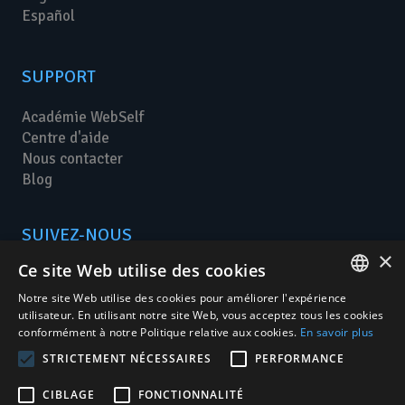
Español
SUPPORT
Académie WebSelf
Centre d'aide
Nous contacter
Blog
SUIVEZ-NOUS
×
Ce site Web utilise des cookies
Notre site Web utilise des cookies pour améliorer l'expérience
FRENCH
utilisateur. En utilisant notre site Web, vous acceptez tous les cookies
conformément à notre Politique relative aux cookies.
En savoir plus
ENGLISH
STRICTEMENT NÉCESSAIRES
PERFORMANCE
WebSelf est un éditeur en ligne qui permet de
créer son site internet
aisément.
SPANISH
Aucune connaissance en programmation n'est nécessaire à la création de votre
site internet.
CIBLAGE
FONCTIONNALITÉ