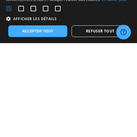
ENGLISH
SPANISH
AFFICHER LES DÉTAILS
ACCEPTER TOUT
REFUSER TOUT
Pourquoi choisir
WebSelf Simple?
WebSelf Simple surpasse le simple statut de créateur de
sites web. C'est votre partenaire dans l'établissement
d'une présence en ligne exceptionnelle, que ce soit pour
un blog, un site vitrine ou même une boutique en ligne.